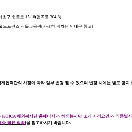
서초구 헌릉로
15-18(
염곡동
304-3)
월드프렌즈 서울교육원
(
자세한 위차는 안내문 참고
)
국제협력단의 사정에 따라 일부 변경 될 수 있으며 변경 시에는 별도 공지
은
KOICA
해외봉사단 홈페이지
->
해외봉사단 소개
자격요건
->
직종별
증 필요 직종
]
을 참고하시기 바랍니다
.