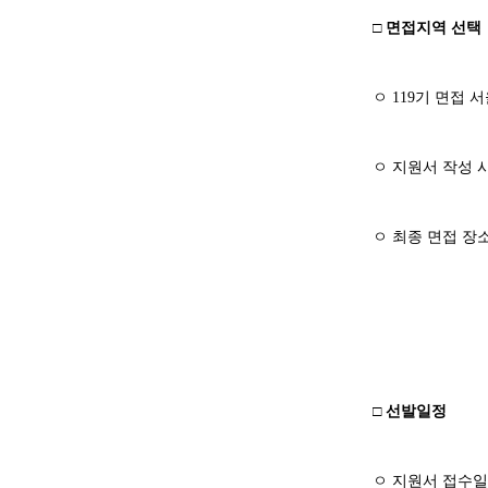
□
면접지역 선택
ㅇ
119
기 면접 서
ㅇ
지원서 작성 
ㅇ
최종 면접 장
□
선발일정
ㅇ
지원서 접수