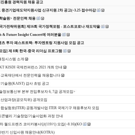
진흥원 경력직원 채용 공고
도 중견기업재도약지원사업 신규지원 2차 공고(~3.25 접수마감
학술원> 전문인력 채용
 국가전략위원회] 제16회 국가정책포럼 - 포스트코로나 재도약을
ch & Future Insight Concert에 여러분을
 콘텐츠 투자 패스트트랙: 투자멘토링 지원사업 모집 공고
모집] 제 8회 한국-중국 리더십 프로그램
EZ매칭시스템 소개
] KT·KISDI 국제컨퍼런스 2021 개최 안내
교육재단에서 전문인력을 채용합니다
술원(KAIST) 감사 초빙 공고
술정보통신부 본부 전입후보자 6, 7급 공개모집>
산업과장(공모직위) 공개모집
합실험로(ITER) 공동개발사업 ITER 국제기구 채용후보자 모집
리콘밸리 기술창업/기술사업화 과정 안내
 7차 월드프렌즈 코이카봉사단(119기) 모집(~8.16)(KO
 하반기 신입사원 채용안내(KOTRA)