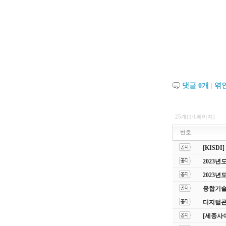
댓글
0
개
|
엮
25개(1/1페이지)
번호
[KIS
2023
2023
융합기술
디지털콘
[세종사