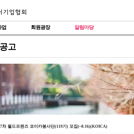
사업
회원광장
알림마당
공고
년 7차 월드프렌즈 코이카봉사단(119기) 모집(~8.16)(KOICA)