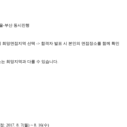
울
-
부산 동시진행
시 희망면접지역 선택
->
합격자 발표 시 본인의 면접장소를 함께 확인
소는 희망지역과 다를 수 있습니다
.
일정
: 2017. 8. 7(
월
) ~ 8. 16(
수
)