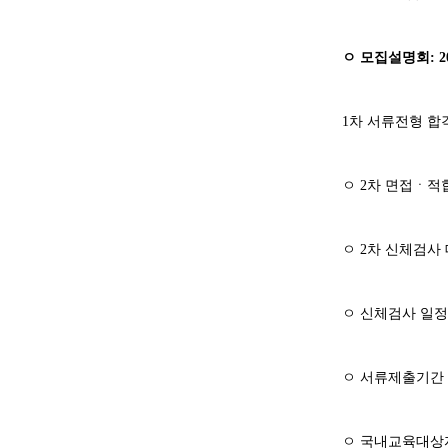
ㅇ
모집설명회
: 2
1
차 서류전형 합
ㅇ
2
차 면접
ㆍ
적
ㅇ
2
차 신체검사
ㅇ
신체검사 일
ㅇ
서류제출기간
ㅇ
국내교육대상