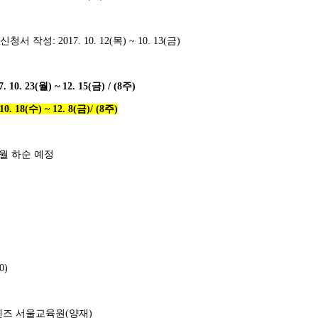
신청서 작성
: 2017. 10. 12(
목
) ~ 10. 13(
금
)
7. 10. 23(
월
) ~ 12. 15(
금
) / (8
주
)
10. 18(수) ~ 12. 8(금)/ (8주)
월 하순 예정
0)
렌즈 서울교육원
(
양재
)