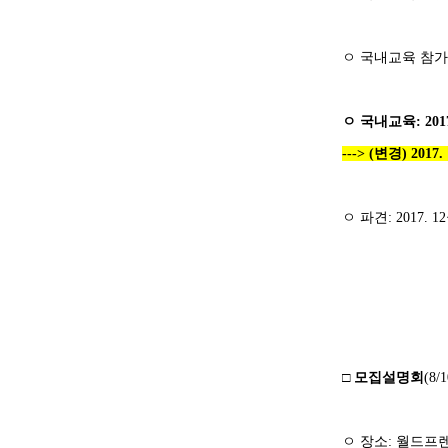
ㅇ
국내교육 참가
ㅇ
국내교육
: 201
---> (변경) 2017. 
ㅇ
파견
: 2017. 12
□
모집설명회
(8/1
ㅇ
장소
:
월드프