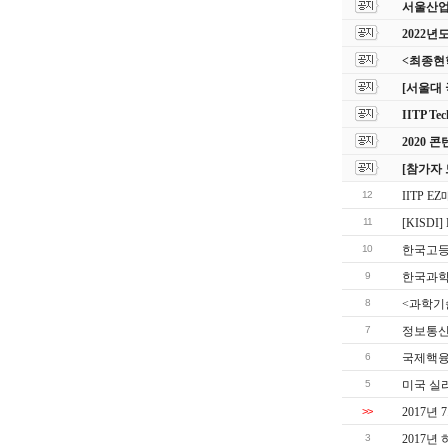
서울산업
2022년
<최종현
[서울대
IITP Te
2020
[참가자 
12
IITP 
11
[KISDI
10
한국고등
9
한국과학기
8
<과학기
7
정보통신
6
국제핵융
5
미국 실
>>
2017년
3
2017년