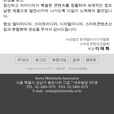
관심을 갖고,
참신하고 아이디어가 특별한 콘텐츠를 창출하여 세계적인 창조
실현 제품으로 발전시키어 나가도록 다같이 노력해야 할것입니
다.
항상 멀티미디어, 스마트미디어, 디지털미디어, 스마트콘텐츠산
업과 본협회에 관심을 주셔서 감사드립니다.
사단법인 한국멀티미디어협회
스마트콘텐츠연합회
이 태 화
회장
PC모드
로그인
회원가입
검색
맨위로
multimind.cafe24.com © 2026
이용약관
개인정보 취급방침
Korea Multimedia Association
서울 특별시 강남구 봉은사로 72길 7 대유빌딩 201호
TEL. 02-3409-1679 FAX. 02-3409-1679
E-mail : media@multimedia.or.kr